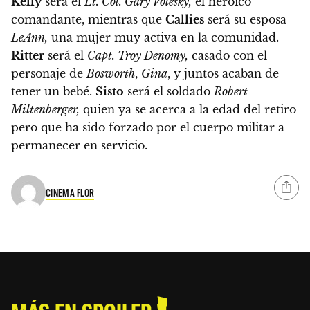
Kelly
será el
Lt. Col. Gary Volesky,
el heroico
comandante, mientras que
Callies
será su esposa
LeAnn,
una mujer muy activa en la comunidad.
Ritter
será el
Capt. Troy Denomy,
casado con el
personaje de
Bosworth
,
Gina
, y juntos acaban de
tener un bebé.
Sisto
será el soldado
Robert
Miltenberger,
quien ya se acerca a la edad del retiro
pero que ha sido forzado por el cuerpo militar a
permanecer en servicio.
CINEMA FLOR