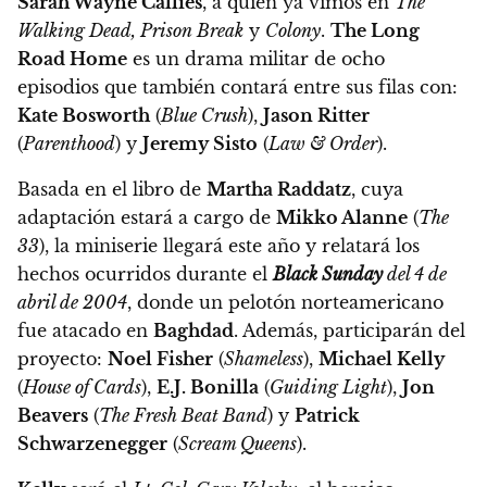
Sarah Wayne Callies
, a quien ya vimos en
The
Walking Dead, Prison Break
y
Colony
.
The Long
Road Home
es un drama militar de ocho
episodios que también contará entre sus filas con:
Kate Bosworth
(
Blue Crush
),
Jason Ritter
(
Parenthood
) y
Jeremy Sisto
(
Law & Order
).
Basada en el libro de
Martha Raddatz
, cuya
adaptación estará a cargo de
Mikko Alanne
(
The
33
), la miniserie llegará este año y relatará los
hechos ocurridos durante el
Black Sunday
del 4 de
abril de 2004
, donde un pelotón norteamericano
fue atacado en
Baghdad
. Además, participarán del
proyecto:
Noel Fisher
(
Shameless
),
Michael Kelly
(
House of Cards
),
E.J. Bonilla
(
Guiding Light
),
Jon
Beavers
(
The Fresh Beat Band
) y
Patrick
Schwarzenegger
(
Scream Queens
).