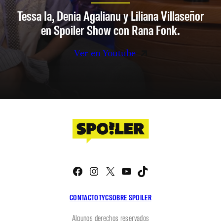
Tessa Ia, Denia Agalianu y Liliana Villaseñor
en Spoiler Show con Rana Fonk.
Ver en Youtube
Facebook
Instagram
X
YouTube
TikTok
CONTACTO
TYC
SOBRE SPOILER
Algunos derechos reservados