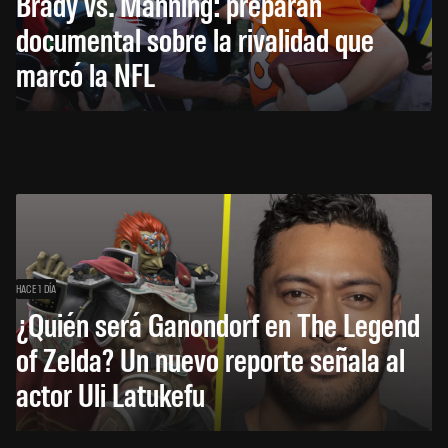
Brady vs. Manning: preparan
documental sobre la rivalidad que
marcó la NFL
HACE 1 DÍA
¿Quién será Ganondorf en The Legend
of Zelda? Un nuevo reporte señala al
actor Uli Latukefu