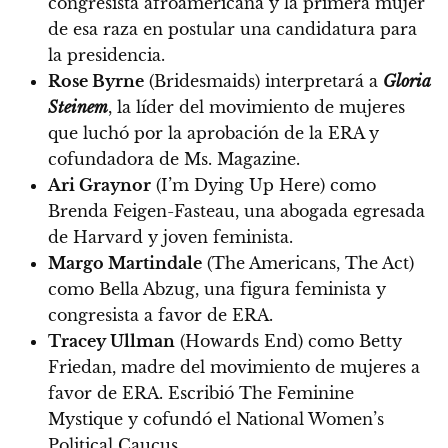
congresista afroamericana y la primera mujer
de esa raza en postular una candidatura para
la presidencia.
Rose Byrne
(Bridesmaids) interpretará a
Gloria
Steinem
, la líder del movimiento de mujeres
que luchó por la aprobación de la ERA y
cofundadora de Ms. Magazine.
Ari Graynor
(I’m Dying Up Here) como
Brenda Feigen-Fasteau, una abogada egresada
de Harvard y joven feminista.
Margo Martindale
(The Americans, The Act)
como Bella Abzug, una figura feminista y
congresista a favor de ERA.
Tracey Ullman
(Howards End) como Betty
Friedan, madre del movimiento de mujeres a
favor de ERA. Escribió The Feminine
Mystique y cofundó el National Women’s
Political Caucus.