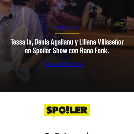
SPOILER SHOW
Tessa Ia, Denia Agalianu y Liliana Villaseñor
en Spoiler Show con Rana Fonk.
Ver en Youtube
Facebook
Instagram
X
YouTube
TikTok