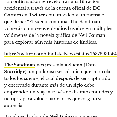
La confirmación se reveló tras una filtración
accidental a través de la cuenta oficial de
DC
Comics
en
Twitter
con un video y un mensaje
que decía:
“El sueño continúa. The Sandman
volverá con nuevos episodios basados en múltiples
volúmenes de la novela gráfica de Neil Gaiman
para explorar aún más historias de Endless.”
https://twitter.com/OneTakeNews/status/1587893156
The Sandman
nos presenta a
Sueño
(
Tom
Sturridge
), un poderoso ser cósmico que controla
todos los sueños, el cual después de ser capturado
y encerrado durante más de un siglo debe
emprender un viaje a través de distintos mundos y
tiempos para solucionar el caos que originó su
ausencia.
Basada en la obra de
Neil Gaiman
, quien es