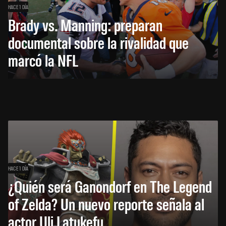
HACE 1 DÍA
Brady vs. Manning: preparan
documental sobre la rivalidad que
marcó la NFL
HACE 1 DÍA
¿Quién será Ganondorf en The Legend
of Zelda? Un nuevo reporte señala al
actor Uli Latukefu