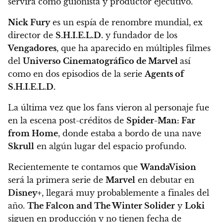
servirá como guionista y productor ejecutivo.
Nick Fury
es un espía de renombre mundial, ex
director de
S.H.I.E.L.D.
y fundador de los
Vengadores
, que ha aparecido en múltiples filmes
del
Universo Cinematográfico de Marvel
así
como en dos episodios de la serie
Agents of
S.H.I.E.L.D.
La última vez que los fans vieron al personaje fue
en la escena post-créditos de
Spider-Man: Far
from Home
, donde estaba a bordo de una nave
Skrull
en algún lugar del espacio profundo.
Recientemente te contamos que
WandaVision
será la primera serie de
Marvel
en debutar en
Disney+
, llegará muy probablemente a finales del
año.
The Falcon and The Winter Solider
y
Loki
siguen en producción y no tienen fecha de