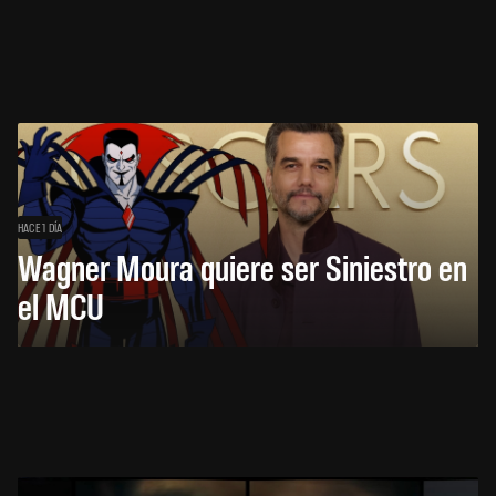
HACE 1 DÍA
Wagner Moura quiere ser Siniestro en
el MCU