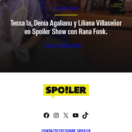
SPOILER SHOW
Tessa Ia, Denia Agalianu y Liliana Villaseñor
en Spoiler Show con Rana Fonk.
Ver en Youtube
Facebook
Instagram
X
YouTube
TikTok
CONTACTO
TYC
SOBRE SPOILER