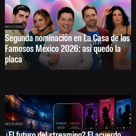
HACE 13 HORAS
Segunda nominación en La Casa de los
Famosos México 2026: así quedó la
placa
HACE 18 HORAS
¿El futuro del streaming? El acuerdo