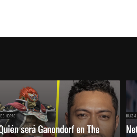
E 3 HORAS
HACE 4
Quién será Ganondorf en The
Net