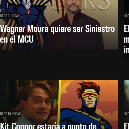
HACE 9 HORAS
HAC
Wagner Moura quiere ser Siniestro
E
en el MCU
m
i
HACE 10 HORAS
HAC
Kit Connor estaría a punto de
E