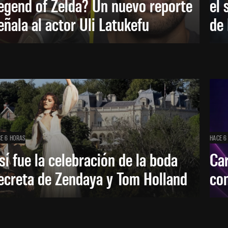
egend of Zelda? Un nuevo reporte
el 
eñala al actor Uli Latukefu
de 
E 6 HORAS
HACE 6
sí fue la celebración de la boda
Car
ecreta de Zendaya y Tom Holland
con