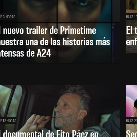
E 9 HORAS
HACE 1
l nuevo trailer de Primetime
El 
uestra una de las historias más
enf
ntensas de A24
E 12 HORAS
HACE 2
l documental de Fito Páez en
Se