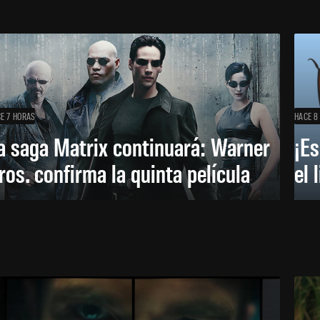
E 7 HORAS
HACE 8
a saga Matrix continuará: Warner
¡Es
ros. confirma la quinta película
el 