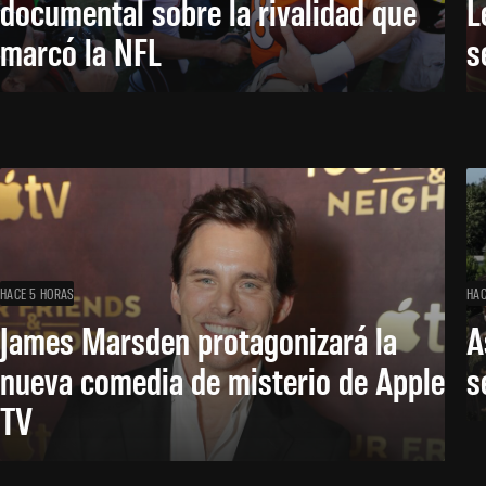
documental sobre la rivalidad que
L
marcó la NFL
s
HACE 5 HORAS
HAC
James Marsden protagonizará la
A
nueva comedia de misterio de Apple
s
TV