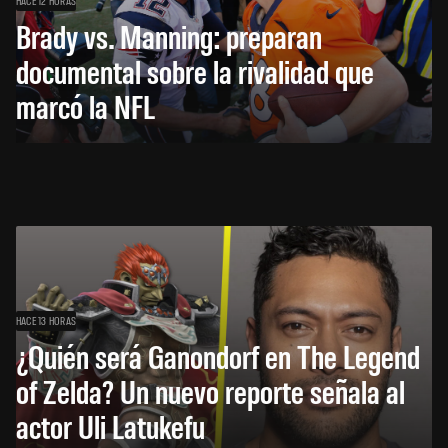
HACE 12 HORAS
Brady vs. Manning: preparan
documental sobre la rivalidad que
marcó la NFL
HACE 13 HORAS
¿Quién será Ganondorf en The Legend
of Zelda? Un nuevo reporte señala al
actor Uli Latukefu