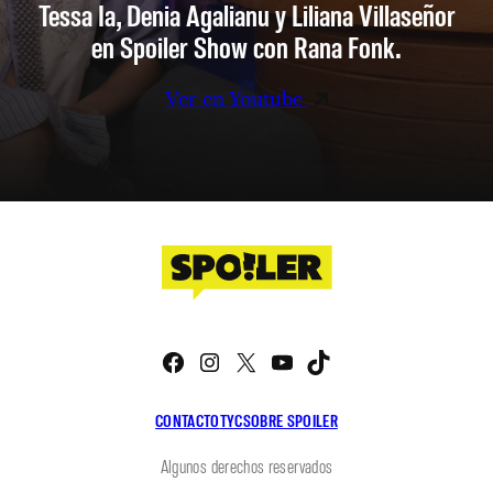
Tessa Ia, Denia Agalianu y Liliana Villaseñor
en Spoiler Show con Rana Fonk.
Ver en Youtube
Facebook
Instagram
X
YouTube
TikTok
CONTACTO
TYC
SOBRE SPOILER
Algunos derechos reservados