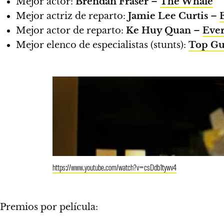
Mejor actor:
Brendan Fraser
–
The Whale
Mejor actriz de reparto:
Jamie Lee Curtis
–
Mejor actor de reparto:
Ke Huy Quan
–
Ever
Mejor elenco de especialistas (stunts):
Top Gu
https://www.youtube.com/watch?v=csDdb1tywv4
Premios por película: