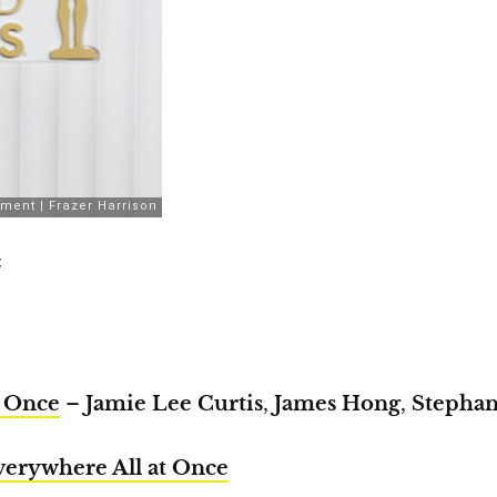
:
t Once
–
Jamie Lee Curtis
,
James Hong
,
Stephan
verywhere All at Once