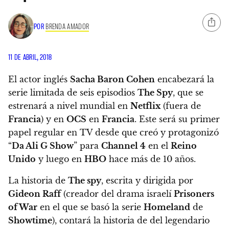
POR
BRENDA AMADOR
11 DE ABRIL, 2018
El actor inglés
Sacha Baron Cohen
encabezará la
serie limitada de seis episodios
The Spy
, que se
estrenará a nivel mundial en
Netflix
(fuera de
Francia
) y en
OCS
en
Francia
. Este será su primer
papel regular en TV desde que creó y protagonizó
“
Da Ali G Show
” para
Channel 4
en el
Reino
Unido
y luego en
HBO
hace más de 10 años.
La historia de
The spy
, escrita y dirigida por
Gideon Raff
(creador del drama israelí
Prisoners
of War
en el que se basó la serie
Homeland
de
Showtime
),
contará la historia de del legendario