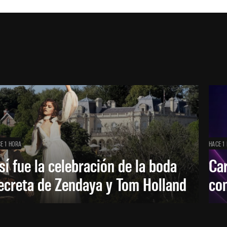
E 1 HORA
HACE 1
sí fue la celebración de la boda
Car
ecreta de Zendaya y Tom Holland
con