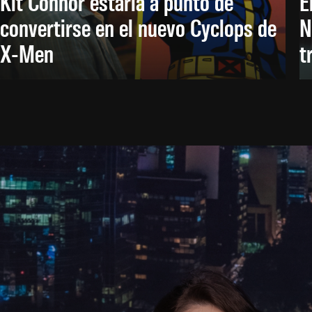
Kit Connor estaría a punto de
E
convertirse en el nuevo Cyclops de
N
X-Men
t