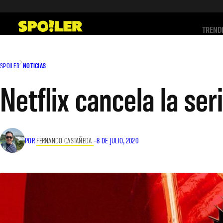
Saltar
al
TREND
contenido
SPOILER
NOTICIAS
Netflix cancela la ser
POR
FERNANDO CASTAÑEDA
–
8 DE JULIO, 2020