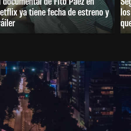
l documental de Fito Páez en
Se
etflix ya tiene fecha de estreno y
lo
ráiler
que