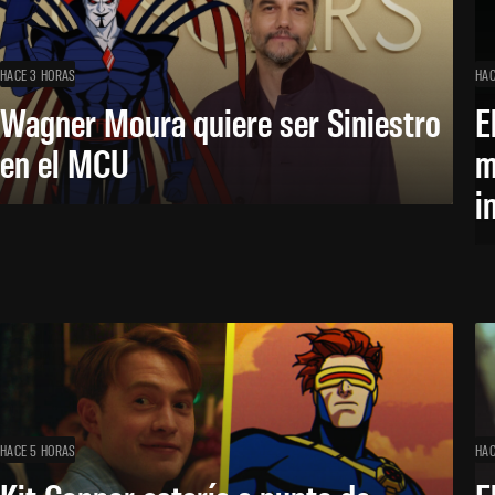
HACE 3 HORAS
HAC
Wagner Moura quiere ser Siniestro
E
en el MCU
m
i
HACE 5 HORAS
HAC