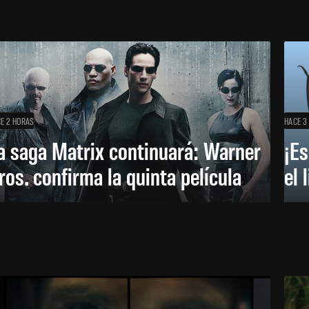
E 2 HORAS
HACE 3
a saga Matrix continuará: Warner
¡Es
ros. confirma la quinta película
el 