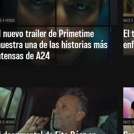
E 4 HORAS
HACE 5
l nuevo trailer de Primetime
El 
uestra una de las historias más
enf
ntensas de A24
E 6 HORAS
HACE 1