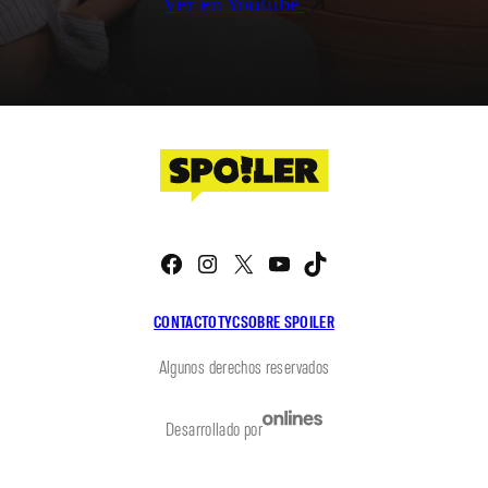
Ver en Youtube
Facebook
Instagram
X
YouTube
TikTok
CONTACTO
TYC
SOBRE SPOILER
Algunos derechos reservados
Desarrollado por