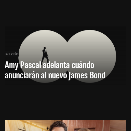
HACE 2 DÍAS
Amy Pascal adelanta cuándo
anunciarán al nuevo James Bond