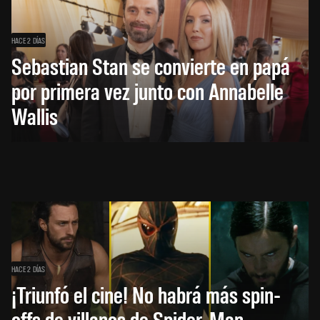
HACE 2 DÍAS
Sebastian Stan se convierte en papá
por primera vez junto con Annabelle
Wallis
HACE 2 DÍAS
¡Triunfó el cine! No habrá más spin-
offs de villanos de Spider-Man