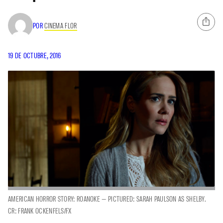
POR
CINEMA FLOR
19 DE OCTUBRE, 2016
AMERICAN HORROR STORY: ROANOKE — PICTURED: SARAH PAULSON AS SHELBY.
CR: FRANK OCKENFELS/FX