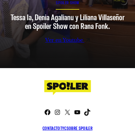
SPOILER SHOW
Tessa Ia, Denia Agalianu y Liliana Villaseñor
en Spoiler Show con Rana Fonk.
Ver en Youtube
Facebook
Instagram
X
YouTube
TikTok
CONTACTO
TYC
SOBRE SPOILER