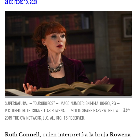
21 DE FEBRERO, 2023
SUPERNATURAL — "OUROBOROS" — IMAGE NUMBER: SN1414A_0049B.JPG —
PICTURED: RUTH CONNELL AS ROWENA — PHOTO: SHANE HARVEY/THE CW — ÃÂ©
2019 THE CW NETWORK, LLC. ALL RIGHTS RESERVED.
Ruth Connell
, quien interpretó a la bruja
Rowena