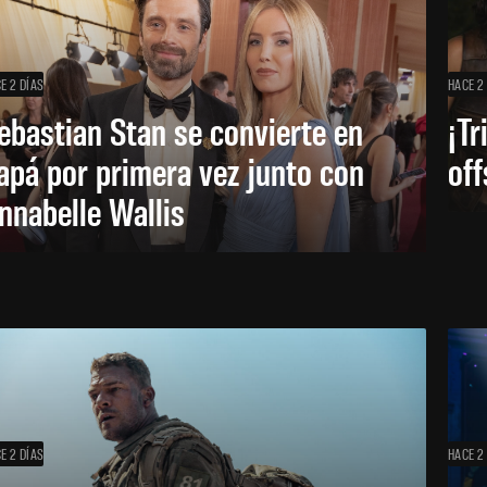
E 2 DÍAS
HACE 2
ebastian Stan se convierte en
¡Tr
apá por primera vez junto con
off
nnabelle Wallis
E 2 DÍAS
HACE 2