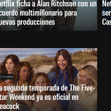
etflix ficha a Alan Ritchson con un
Net
cuerdo multimillonario para
ser
uevas producciones
Ca
E 13 HORAS
a segunda temporada de The Five-
tar Weekend ya es oficial en
eacock