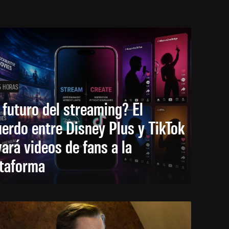
5 HORAS
 futuro del streaming? El
erdo entre Disney Plus y TikTok
vará videos de fans a la
ataforma