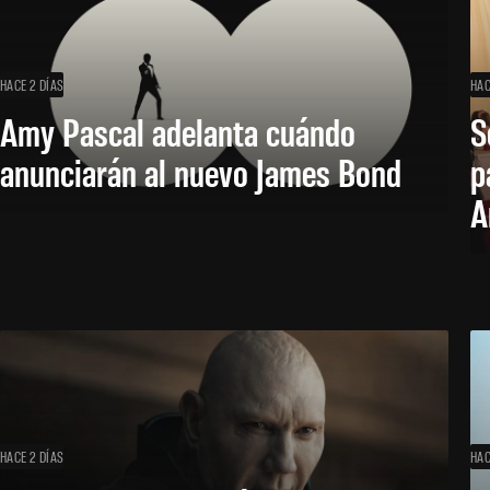
HACE 2 DÍAS
HAC
Amy Pascal adelanta cuándo
S
anunciarán al nuevo James Bond
p
A
HACE 2 DÍAS
HAC