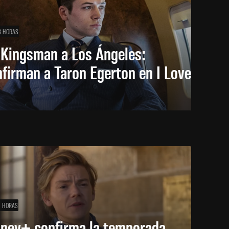
8 HORAS
 Kingsman a Los Ángeles:
firman a Taron Egerton en I Love
1 HORAS
sney+ confirma la temporada