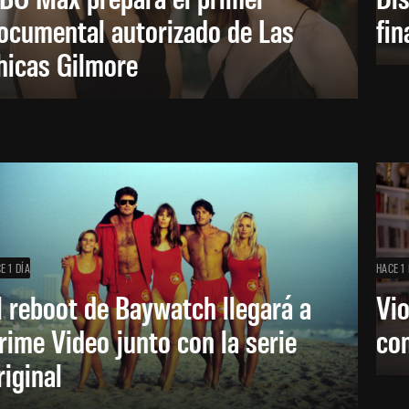
ocumental autorizado de Las
fin
hicas Gilmore
E 1 DÍA
HACE 1 
l reboot de Baywatch llegará a
Vio
rime Video junto con la serie
co
riginal