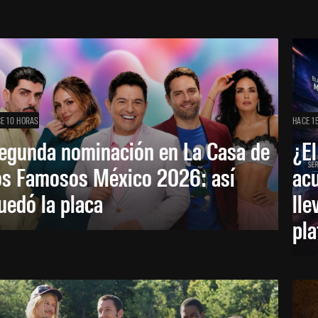
E 10 HORAS
HACE 1
egunda nominación en La Casa de
¿El
os Famosos México 2026: así
acu
uedó la placa
lle
pl