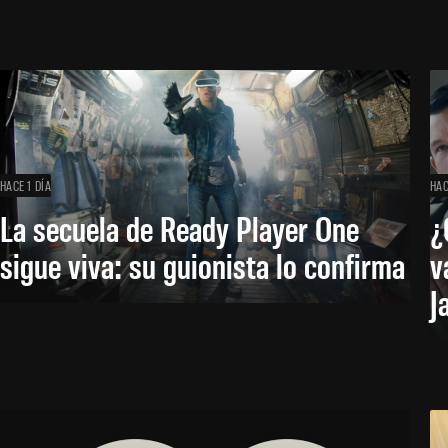
HACE 1 DÍA
HAC
La secuela de Ready Player One
¿
sigue viva: su guionista lo confirma
v
J