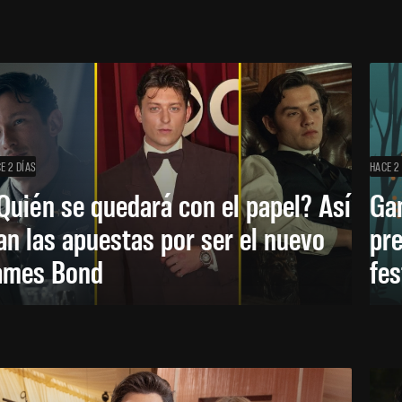
E 2 DÍAS
HACE 2
Quién se quedará con el papel? Así
Ga
an las apuestas por ser el nuevo
pre
ames Bond
fes