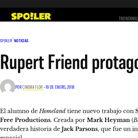
Saltar
al
TRENDING
contenido
SPOILER
NOTICIAS
Rupert Friend protag
POR
CINEMA FLOR
–
19 DE ENERO, 2018
El alumno de
Homeland
tiene nuevo trabajo con
Free Productions
. Creada por
Mark Heyman
(
B
verdadera historia de
Jack Parsons
, que fue un in