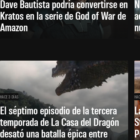
Dave Bautista podría convertirse en
N
Kratos en la serie de God of War de
a
Amazon
n
HACE 3 DÍAS
HAC
El séptimo episodio de la tercera
L
temporada de La Casa del Dragón
S
desató una batalla épica entre
P