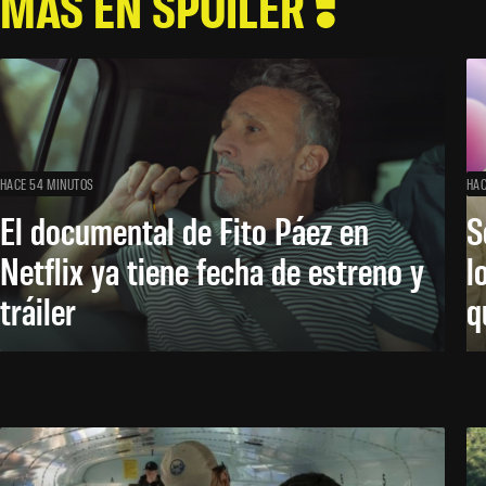
MÁS EN SPOILER
HACE 54 MINUTOS
HAC
El documental de Fito Páez en
S
Netflix ya tiene fecha de estreno y
l
tráiler
q