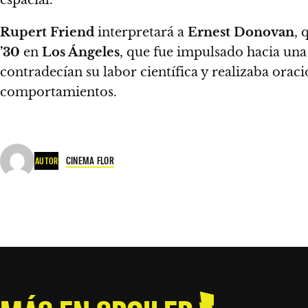
espacial
.
Rupert Friend
interpretará a
Ernest Donovan
, 
’30
en
Los Ángeles
, que fue impulsado hacia una
contradecían su labor científica y realizaba orac
comportamientos.
CINEMA FLOR
AUTOR