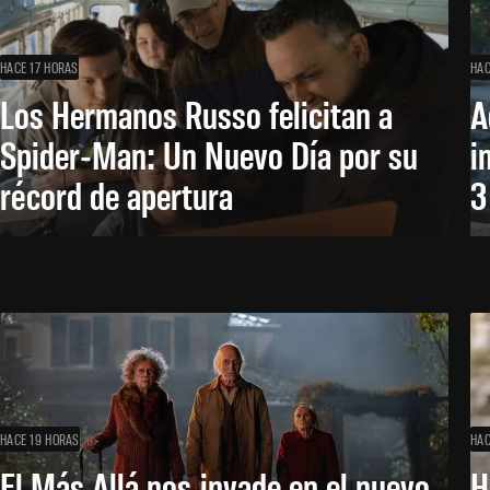
HACE 17 HORAS
HAC
Los Hermanos Russo felicitan a
A
Spider-Man: Un Nuevo Día por su
i
récord de apertura
3
HACE 19 HORAS
HAC
El Más Allá nos invade en el nuevo
H