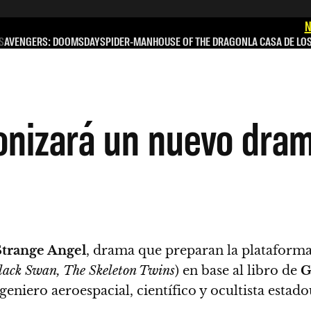
N
S
AVENGERS: DOOMSDAY
SPIDER-MAN
HOUSE OF THE DRAGON
LA CASA DE LO
onizará un nuevo dra
Strange Angel
, drama que preparan la plataform
lack Swan, The Skeleton Twins
) en base al libro de
G
geniero aeroespacial, científico y ocultista estado