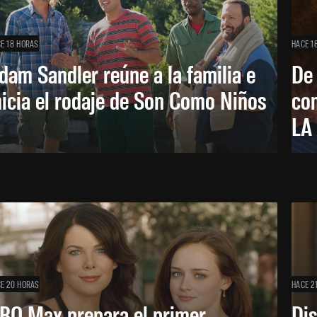
E 18 HORAS
HACE 1
dam Sandler reúne a la familia e
De
nicia el rodaje de Son Como Niños
con
LA
E 20 HORAS
HACE 2
BO Max prepara el primer
Di