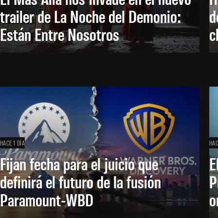
trailer de La Noche del Demonio:
d
Están Entre Nosotros
c
HACE 1 DÍA
HAC
Fijan fecha para el juicio que
E
definirá el futuro de la fusión
P
Paramount-WBD
o