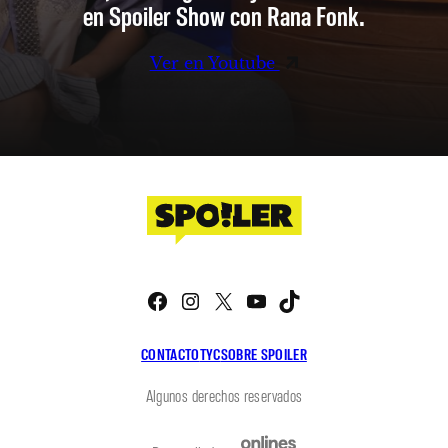
en Spoiler Show con Rana Fonk.
Ver en Youtube
Facebook
Instagram
X
YouTube
TikTok
CONTACTO
TYC
SOBRE SPOILER
Algunos derechos reservados