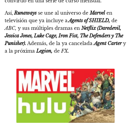
convirtió en una serie de curso mensual.
Así,
Runaways
se une al universo de
Marvel
en
televisión
que ya incluye a
Agents of SHIELD,
de
ABC,
y sus múltiples dramas en
Netflix
(Daredevil,
Jessica Jones, Luke Cage, Iron Fist, The Defenders y The
Punisher).
Además, de la ya cancelada
Agent Carter
y
a la próxima
Legion,
de
FX.