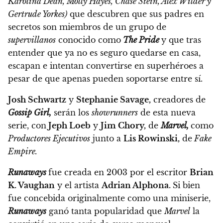
Karolina Dean, Molly Hayes, Chase Stein, Alex Wilder y
Gertrude Yorkes)
que descubren que sus padres en
secretos son miembros de un grupo de
supervillanos
conocido como
The Pride
y que tras
entender que ya no es seguro quedarse en casa,
escapan e intentan convertirse en superhéroes a
pesar de que apenas pueden soportarse entre sí.
Josh Schwartz
y
Stephanie Savage,
creadores de
Gossip Girl,
serán los
showrunners
de esta nueva
serie, con
Jeph Loeb
y
Jim Chory,
de
Marvel,
como
Productores Ejecutivos
junto a
Lis Rowinski,
de
Fake
Empire.
Runaways
fue creada en 2003 por el escritor
Brian
K. Vaughan
y el artista
Adrian Alphona.
Si bien
fue concebida originalmente como una miniserie,
Runaways
ganó tanta popularidad que
Marvel
la