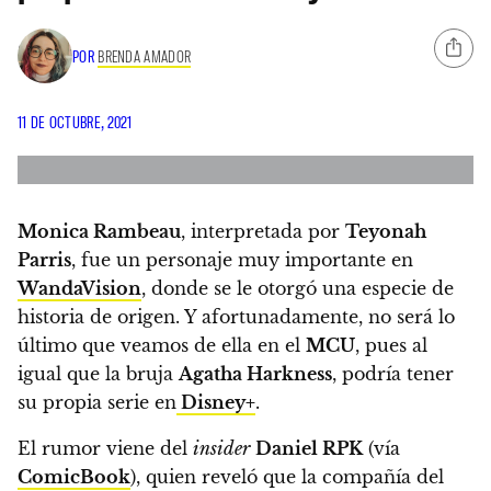
POR
BRENDA AMADOR
11 DE OCTUBRE, 2021
Monica Rambeau
, interpretada por
Teyonah
Parris
, fue un personaje muy importante en
WandaVision
, donde se le otorgó una especie de
historia de origen.
Y afortunadamente, no será lo
último que veamos de ella en el
MCU
, pues al
igual que la bruja
Agatha Harkness
, podría tener
su propia serie en
Disney+
.
El rumor viene del
insider
Daniel RPK
(vía
ComicBook
), quien reveló que
la compañía del