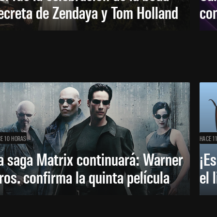
ecreta de Zendaya y Tom Holland
con
E 10 HORAS
HACE 1
a saga Matrix continuará: Warner
¡Es
ros. confirma la quinta película
el 