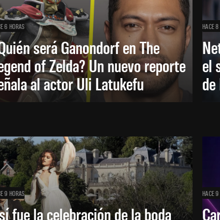
E 6 HORAS
HACE 8
Quién será Ganondorf en The
Net
egend of Zelda? Un nuevo reporte
el 
eñala al actor Uli Latukefu
de 
E 9 HORAS
HACE 9
sí fue la celebración de la boda
Car