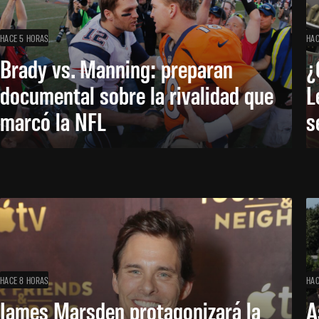
HACE 5 HORAS
HAC
Brady vs. Manning: preparan
¿
documental sobre la rivalidad que
L
marcó la NFL
s
HACE 8 HORAS
HAC
James Marsden protagonizará la
A