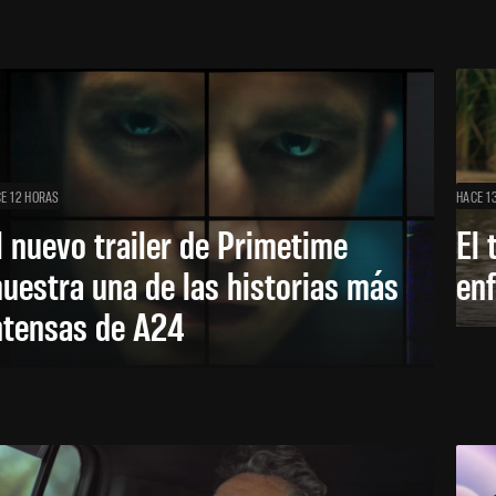
E 12 HORAS
HACE 1
l nuevo trailer de Primetime
El 
uestra una de las historias más
enf
ntensas de A24