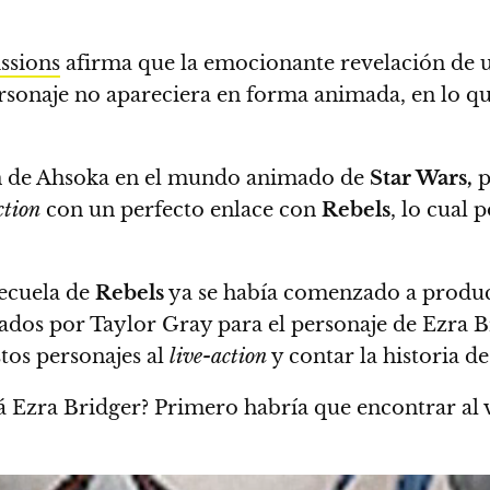
ssions
afirma que la emocionante revelación de
personaje no apareciera en forma animada
, en lo q
fin de Ahsoka en el mundo animado de
Star Wars,
p
ction
con un perfecto enlace con
Rebels
, lo cual 
secuela de
Rebels
ya se había comenzado a produci
ados por Taylor Gray para el personaje de Ezra B
stos personajes al
live-action
y contar la historia d
á Ezra Bridger?
Primero habría que encontrar al 