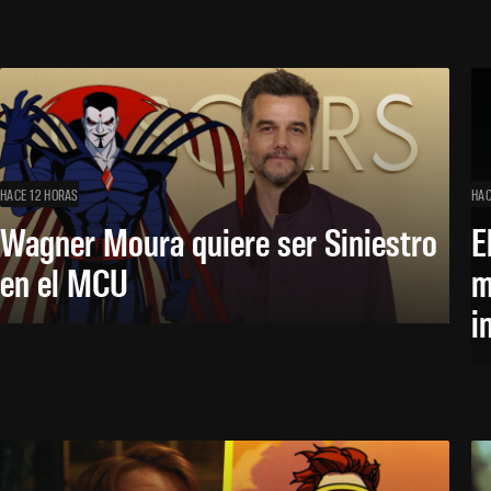
HACE 12 HORAS
HAC
Wagner Moura quiere ser Siniestro
E
en el MCU
m
i