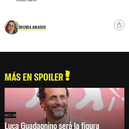
BRENDA AMADOR
MÁS EN SPOILER
HACE 1 DÍA
Luca Guadagnino será la figura