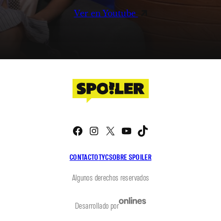
Ver en Youtube
Facebook
Instagram
X
YouTube
TikTok
CONTACTO
TYC
SOBRE SPOILER
Algunos derechos reservados
Desarrollado por