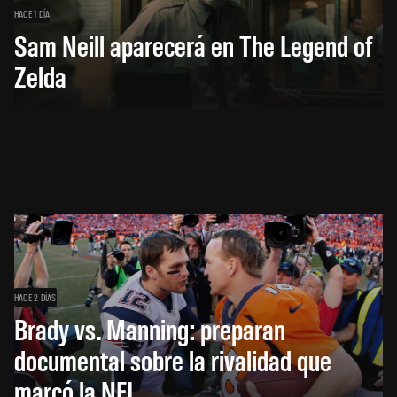
HACE 1 DÍA
Sam Neill aparecerá en The Legend of
Zelda
HACE 2 DÍAS
Brady vs. Manning: preparan
documental sobre la rivalidad que
marcó la NFL