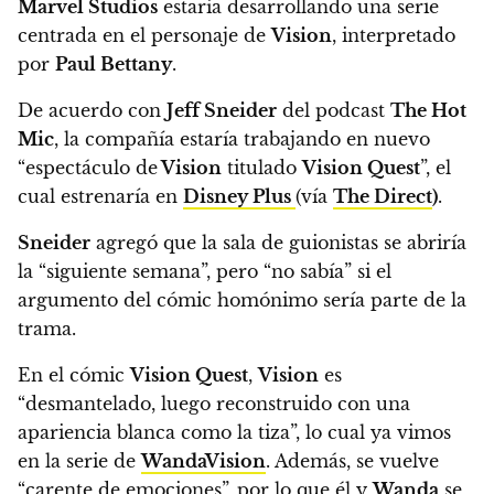
Marvel Studios
estaría desarrollando una serie
centrada en el personaje de
Vision
, interpretado
por
Paul Bettany
.
De acuerdo con
Jeff Sneider
del podcast
The Hot
Mic
,
la compañía estaría trabajando en nuevo
“espectáculo de
Vision
titulado
Vision Quest
”, el
cual estrenaría en
Disney Plus
(vía
The Direct
)
.
Sneider
agregó que
la sala de guionistas se abriría
la “siguiente semana”, pero “no sabía” si el
argumento del cómic homónimo sería parte de la
trama.
En el cómic
Vision Quest
,
Vision
es
“desmantelado, luego reconstruido con una
apariencia blanca como la tiza”, lo cual ya vimos
en la serie de
WandaVision
. Además, se vuelve
“carente de emociones”, por lo que él y
Wanda
se