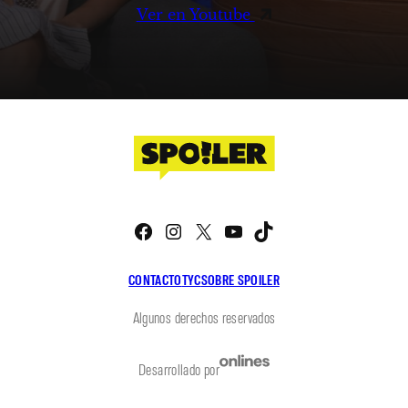
Ver en Youtube
Facebook
Instagram
X
YouTube
TikTok
CONTACTO
TYC
SOBRE SPOILER
Algunos derechos reservados
Desarrollado por