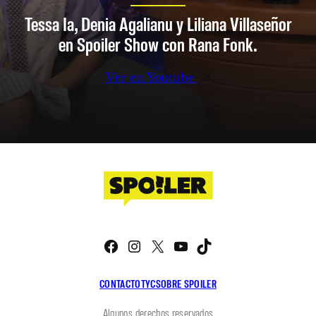
Tessa Ia, Denia Agalianu y Liliana Villaseñor
en Spoiler Show con Rana Fonk.
Ver en Youtube
Facebook
Instagram
X
YouTube
TikTok
CONTACTO
TYC
SOBRE SPOILER
Algunos derechos reservados