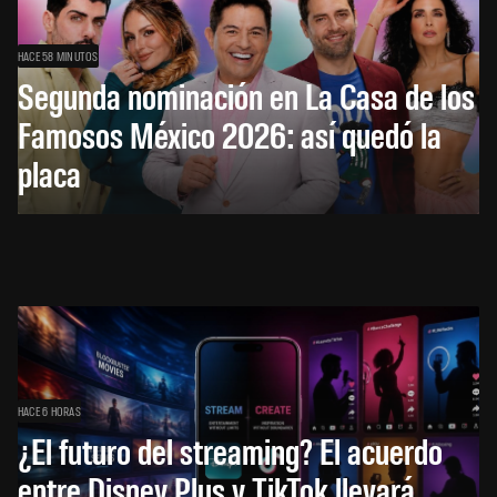
HACE 58 MINUTOS
Segunda nominación en La Casa de los
Famosos México 2026: así quedó la
placa
HACE 6 HORAS
¿El futuro del streaming? El acuerdo
entre Disney Plus y TikTok llevará