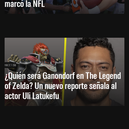
marcó la NFL
HACE 1 DÍA
¿Quién será Ganondorf en The Legend
of Zelda? Un nuevo reporte señala al
actor Uli Latukefu