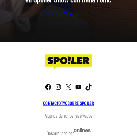
Ver en Youtube
Facebook
Instagram
X
YouTube
TikTok
CONTACTO
TYC
SOBRE SPOILER
Algunos derechos reservados
Desarrollado por