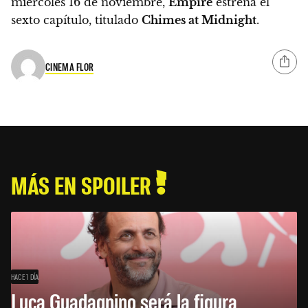
miércoles 16 de noviembre,
Empire
estrena el
sexto capítulo, titulado
Chimes at Midnight
.
CINEMA FLOR
MÁS EN SPOILER
HACE 1 DÍA
Luca Guadagnino será la figura