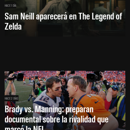
HACE 1 DÍA
Sam Neill aparecerá en The Legend of
Zelda
HACE 2 DÍAS
Brady vs. Manning: preparan
documental sobre la rivalidad que
marcó la NFL