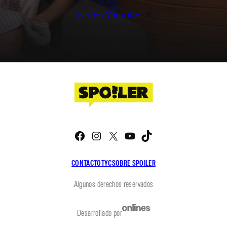
Ver en Youtube
Facebook
Instagram
X
YouTube
TikTok
CONTACTO
TYC
SOBRE SPOILER
Algunos derechos reservados
Desarrollado por