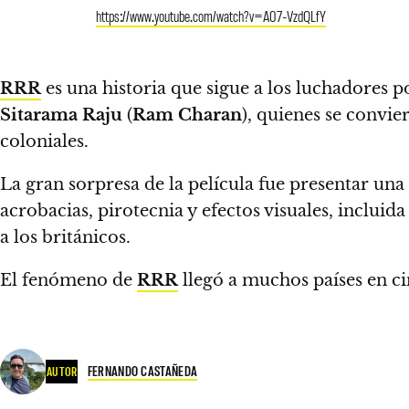
https://www.youtube.com/watch?v=A07-VzdQLfY
RRR
es una historia que sigue a los luchadores po
Sitarama Raju
(
Ram Charan
), quienes se convi
coloniales.
La gran sorpresa de la película fue presentar una
acrobacias, pirotecnia y efectos visuales, inclui
a los británicos.
El fenómeno de
RRR
llegó a muchos países en ci
FERNANDO CASTAÑEDA
AUTOR