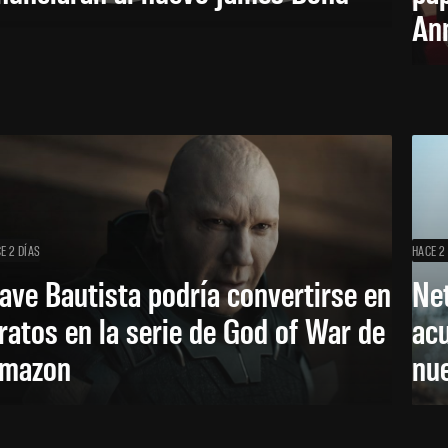
Ann
E 2 DÍAS
HACE 2
ave Bautista podría convertirse en
Net
ratos en la serie de God of War de
acu
mazon
nu