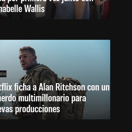
abelle Wallis
 DÍAS
flix ficha a Alan Ritchson con un
erdo multimillonario para
evas producciones