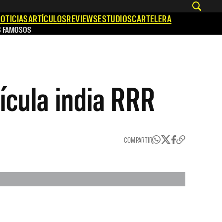
OTICIAS
ARTÍCULOS
REVIEWS
ESTUDIOS
CARTELERA
S FAMOSOS
lícula india RRR
COMPARTIR