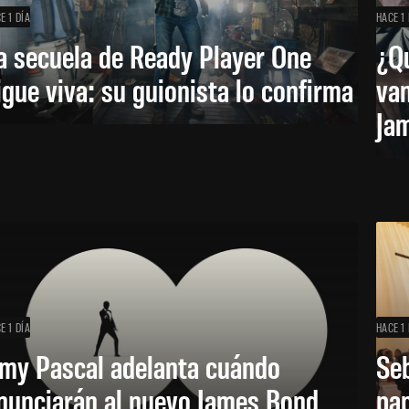
E 1 DÍA
HACE 1 
a secuela de Ready Player One
¿Qu
igue viva: su guionista lo confirma
van
Ja
E 1 DÍA
HACE 1 
my Pascal adelanta cuándo
Seb
nunciarán al nuevo James Bond
pap