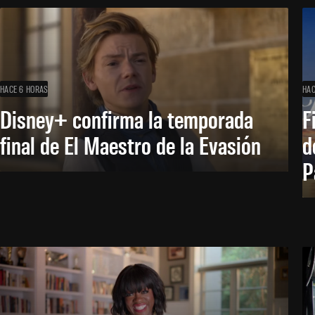
HACE 6 HORAS
HAC
Disney+ confirma la temporada
F
final de El Maestro de la Evasión
d
P