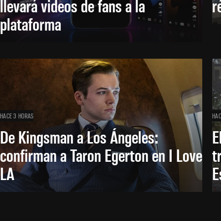
llevará videos de fans a la
r
plataforma
HACE 3 HORAS
HAC
De Kingsman a Los Ángeles:
E
confirman a Taron Egerton en I Love
t
LA
E