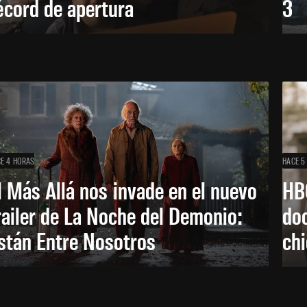
écord de apertura
3
E 4 HORAS
HACE 5
l Más Allá nos invade en el nuevo
HB
railer de La Noche del Demonio:
do
stán Entre Nosotros
ch