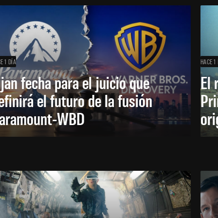
E 1 DÍA
HACE 1 
ijan fecha para el juicio que
El 
efinirá el futuro de la fusión
Pri
aramount-WBD
ori