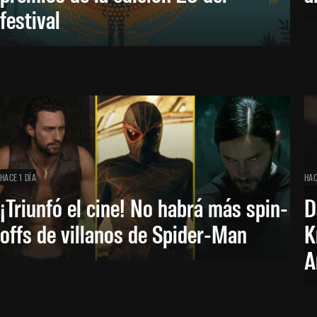
festival
HACE 1 DÍA
HAC
¡Triunfó el cine! No habrá más spin-
D
offs de villanos de Spider-Man
K
A