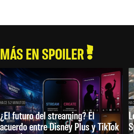
MÁS EN SPOILER
HACE 52 MINUTOS
HAC
¿El futuro del streaming? El
L
acuerdo entre Disney Plus y TikTok
S