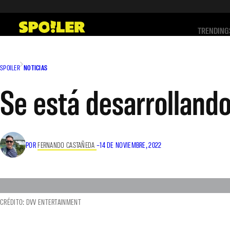
Saltar
al
TRENDING
contenido
SPOILER
NOTICIAS
Se está desarrollando
POR
FERNANDO CASTAÑEDA
–
14 DE NOVIEMBRE, 2022
CRÉDITO: DVV ENTERTAINMENT