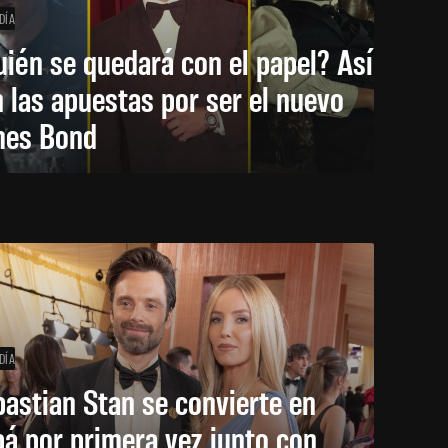
DÍA
ién se quedará con el papel? Así
 las apuestas por ser el nuevo
mes Bond
DÍA
astian Stan se convierte en
á por primera vez junto con