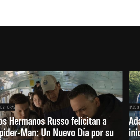
E 2 HORAS
HACE 3
os Hermanos Russo felicitan a
Ada
pider-Man: Un Nuevo Día por su
ini