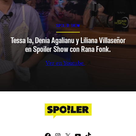
SPOILER SHOW
Tessa Ia, Denia Agalianu y Liliana Villaseñor
en Spoiler Show con Rana Fonk.
Ver en Youtube
Facebook
Instagram
X
YouTube
TikTok