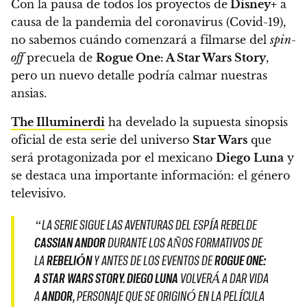
Con la pausa de todos los proyectos de
Disney+
a
causa de la pandemia del coronavirus (Covid-19),
no sabemos cuándo comenzará a filmarse del
spin-
off
precuela de
Rogue One: A Star Wars Story
,
pero un nuevo detalle podría calmar nuestras
ansias.
The Illuminerdi
ha develado la supuesta sinopsis
oficial de esta serie del universo
Star Wars
que
será protagonizada por el mexicano
Diego Luna
y
se destaca una importante información: el género
televisivo.
“LA SERIE SIGUE LAS AVENTURAS DEL ESPÍA REBELDE
CASSIAN ANDOR
DURANTE LOS AÑOS FORMATIVOS DE
LA
REBELIÓN
Y ANTES DE LOS EVENTOS DE
ROGUE ONE:
A STAR WARS STORY. DIEGO LUNA
VOLVERÁ A DAR VIDA
A
ANDOR
, PERSONAJE QUE SE ORIGINÓ EN LA PELÍCULA