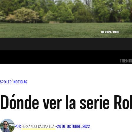
TREND
SPOILER
NOTICIAS
Dónde ver la serie Ro
POR
FERNANDO CASTAÑEDA
–
20 DE OCTUBRE, 2022