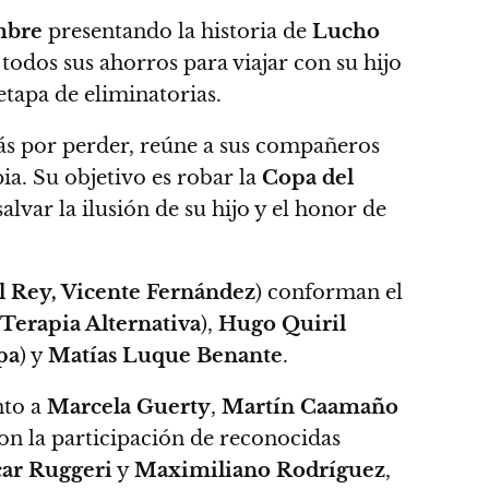
mbre
presentando la historia de
Lucho
 todos sus ahorros para viajar con su hijo
etapa de eliminatorias.
 más por perder, reúne a sus compañeros
pia.
Su objetivo es robar la
Copa del
salvar la ilusión de su hijo y el honor de
l Rey, Vicente Fernández
) conforman el
Terapia Alternativa
),
Hugo Quiril
pa
) y
Matías Luque Benante
.
nto a
Marcela Guerty
,
Martín Caamaño
on la participación de reconocidas
ar Ruggeri
y
Maximiliano Rodríguez
,