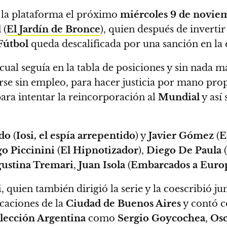
a la plataforma el próximo
miércoles 9 de novie
l
(
El Jardín de Bronce
), quien después de invertir
Fútbol
queda descalificada por una sanción en la 
a cual seguía en la tabla de posiciones y sin nada
rse sin empleo, para hacer justicia por mano pro
para intentar la reincorporación al
Mundial
y así 
do
(
Iosi, el espía arrepentido
) y
Javier Gómez
(
E
o Piccinini
(
El Hipnotizador
),
Diego De Paula
(
ustina Tremari
,
Juan Isola
(
Embarcados a Euro
i
, quien también dirigió la serie y la coescribió ju
ocaciones de la
Ciudad de Buenos Aires
y contó c
lección Argentina
como
Sergio Goycochea
,
Osc