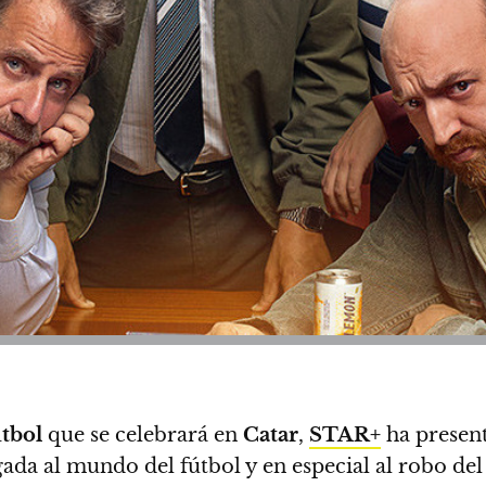
tbol
que se celebrará en
Catar
,
STAR+
ha presenta
ligada al mundo del fútbol y en especial al robo del