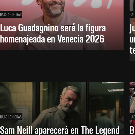
HACE 15 HORAS
HAC
Luca Guadagnino será la figura
J
homenajeada en Venecia 2026
u
t
HACE 18 HORAS
HAC
Sam Neill aparecerá en The Legend
B