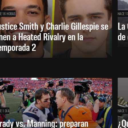
E 16 HORAS
HACE 1
ustice Smith y Charlie Gillespie se
La 
nen a Heated Rivalry en la
de 
emporada 2
E 1 DÍA
HACE 1 
rady vs. Manning: preparan
¿Q