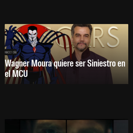
HACE 1 DÍA
Wagner Moura quiere ser Siniestro en
el MCU