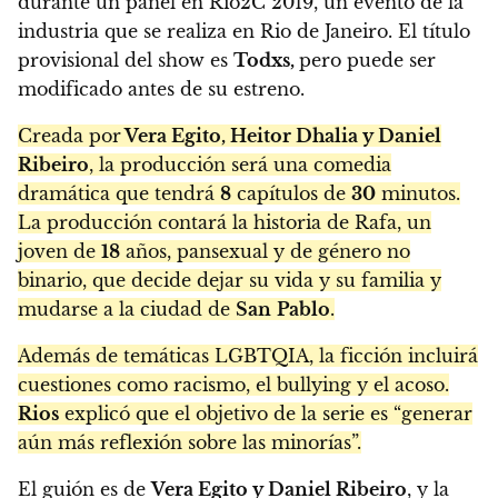
durante un panel en Rio2C 2019, un evento de la
industria que se realiza en Rio de Janeiro. El título
provisional del show es
Todxs,
pero puede ser
modificado antes de su estreno.
Creada por
Vera Egito, Heitor Dhalia y Daniel
Ribeiro
, la producción será una comedia
dramática que tendrá
8
capítulos de
30
minutos.
La producción contará la historia de Rafa, un
joven de
18
años, pansexual y de género no
binario, que decide dejar su vida y su familia y
mudarse a la ciudad de
San
Pablo
.
Además de temáticas LGBTQIA, la ficción incluirá
cuestiones como racismo, el bullying y el acoso.
Rios
explicó que el objetivo de la serie es “generar
aún más reflexión sobre las minorías”.
El guión es de
Vera Egito y Daniel Ribeiro
, y la