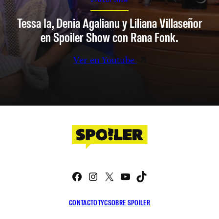
Tessa Ia, Denia Agalianu y Liliana Villaseñor
en Spoiler Show con Rana Fonk.
Ver en Youtube
Facebook
Instagram
X
YouTube
TikTok
CONTACTO
TYC
SOBRE SPOILER