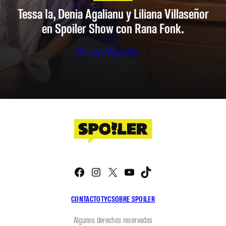
Tessa Ia, Denia Agalianu y Liliana Villaseñor
en Spoiler Show con Rana Fonk.
Ver en Youtube
Facebook
Instagram
X
YouTube
TikTok
CONTACTO
TYC
SOBRE SPOILER
Algunos derechos reservados