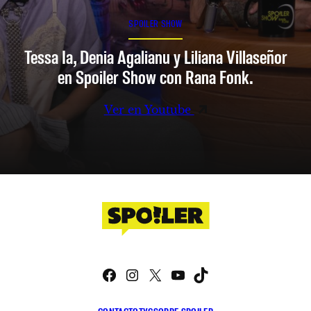
SPOILER SHOW
Tessa Ia, Denia Agalianu y Liliana Villaseñor
en Spoiler Show con Rana Fonk.
Ver en Youtube
Facebook
Instagram
X
YouTube
TikTok