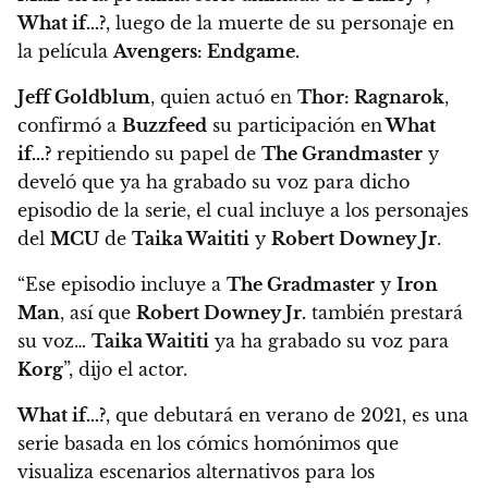
What if…?
, luego de la muerte de su personaje en
la película
Avengers: Endgame.
Jeff Goldblum
, quien actuó en
Thor: Ragnarok
,
confirmó a
Buzzfeed
su participación en
What
if…?
repitiendo su papel de
The Grandmaster
y
develó que ya ha grabado su voz para dicho
episodio de la serie, el cual incluye a los personajes
del
MCU
de
Taika Waititi
y
Robert Downey Jr
.
“Ese episodio incluye a
The Gradmaster
y
Iron
Man
, así que
Robert Downey Jr.
también prestará
su voz…
Taika Waititi
ya ha grabado su voz para
Korg
”, dijo el actor.
What if…?
, que debutará en verano de 2021, es una
serie basada en los cómics homónimos
que
visualiza escenarios alternativos para los