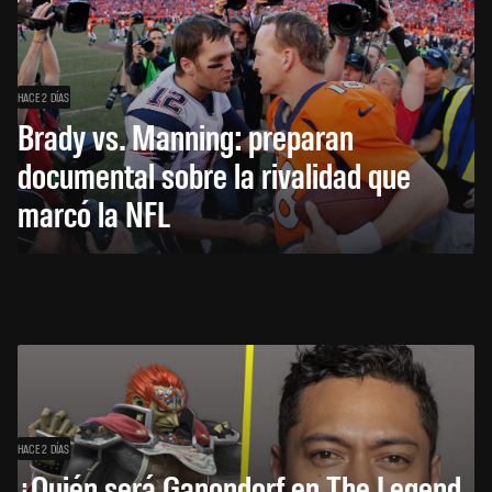
HACE 2 DÍAS
Brady vs. Manning: preparan
documental sobre la rivalidad que
marcó la NFL
HACE 2 DÍAS
¿Quién será Ganondorf en The Legend