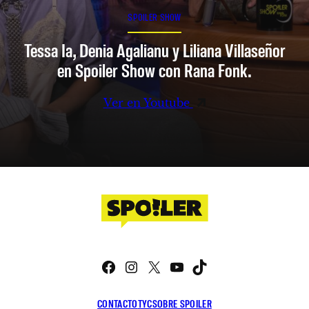
SPOILER SHOW
Tessa Ia, Denia Agalianu y Liliana Villaseñor
en Spoiler Show con Rana Fonk.
Ver en Youtube
Facebook
Instagram
X
YouTube
TikTok
CONTACTO
TYC
SOBRE SPOILER