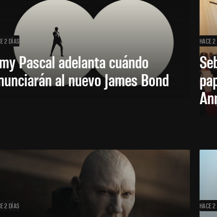
E 2 DÍAS
HACE 2
my Pascal adelanta cuándo
Seb
nunciarán al nuevo James Bond
pap
Ann
E 2 DÍAS
HACE 2