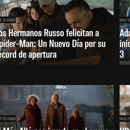
E 18 HORAS
HACE 1
os Hermanos Russo felicitan a
Ada
pider-Man: Un Nuevo Día por su
ini
écord de apertura
3
E 20 HORAS
HACE 2