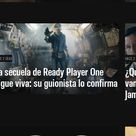
E 2 DÍAS
HACE 2
a secuela de Ready Player One
¿Qu
igue viva: su guionista lo confirma
van
Ja