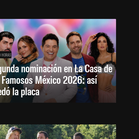
0 HORAS
gunda nominación en La Casa de
s Famosos México 2026: así
dó la placa