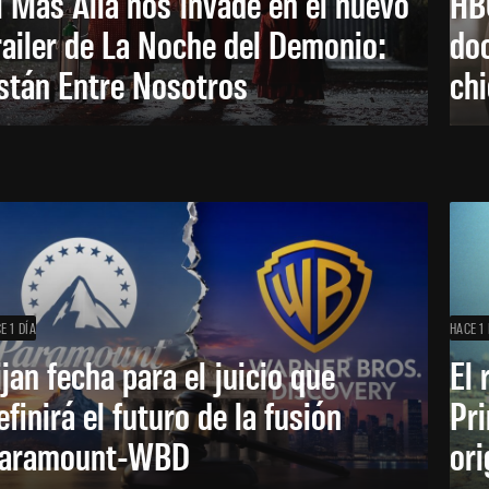
l Más Allá nos invade en el nuevo
HB
railer de La Noche del Demonio:
do
stán Entre Nosotros
ch
E 1 DÍA
HACE 1 
ijan fecha para el juicio que
El 
efinirá el futuro de la fusión
Pri
aramount-WBD
ori