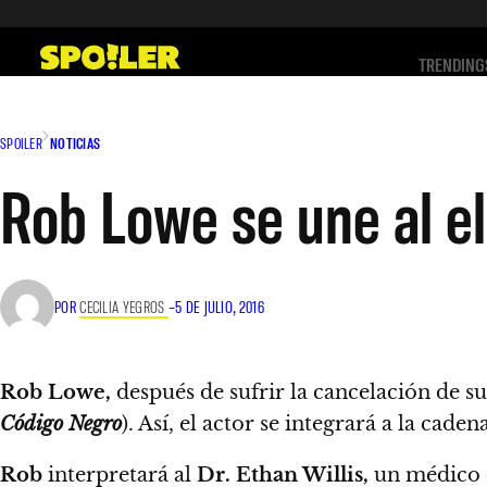
Saltar
al
TRENDING
contenido
SPOILER
NOTICIAS
Rob Lowe se une al e
POR
CECILIA YEGROS
–
5 DE JULIO, 2016
Rob Lowe,
después de sufrir la cancelación de su
Código Negro
). Así, el actor se integrará a la caden
Rob
interpretará al
Dr. Ethan Willis,
un médico e