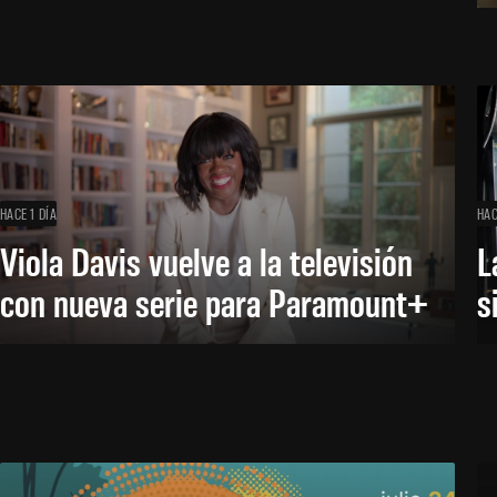
HACE 1 DÍA
HAC
Viola Davis vuelve a la televisión
L
con nueva serie para Paramount+
s