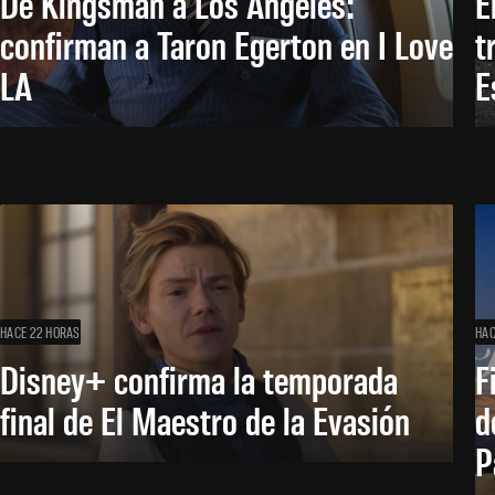
De Kingsman a Los Ángeles:
E
confirman a Taron Egerton en I Love
t
LA
E
HACE 22 HORAS
HAC
Disney+ confirma la temporada
F
final de El Maestro de la Evasión
d
P