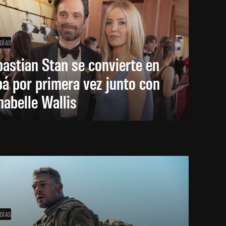
 DÍAS
astian Stan se convierte en
á por primera vez junto con
abelle Wallis
 DÍAS