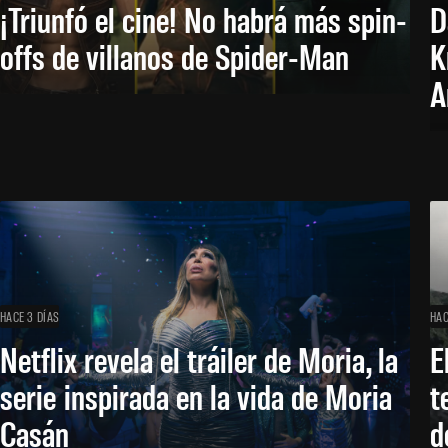
¡Triunfó el cine! No habrá más spin-
D
offs de villanos de Spider-Man
K
A
HACE 3 DÍAS
HAC
Netflix revela el tráiler de Moria, la
E
serie inspirada en la vida de Moria
t
Casán
d