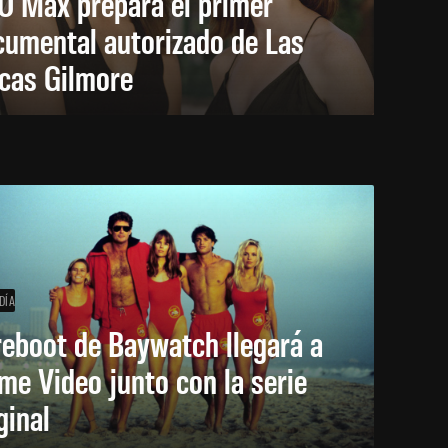
O Max prepara el primer
cumental autorizado de Las
icas Gilmore
DÍA
reboot de Baywatch llegará a
me Video junto con la serie
ginal