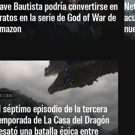
ave Bautista podría convertirse en
Net
ratos en la serie de God of War de
acu
mazon
nu
E 3 DÍAS
l séptimo episodio de la tercera
emporada de La Casa del Dragón
esató una batalla épica entre