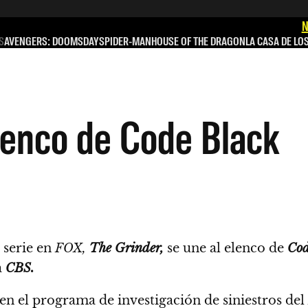
N
S
AVENGERS: DOOMSDAY
SPIDER-MAN
HOUSE OF THE DRAGON
LA CASA DE LO
lenco de Code Black
 serie en
FOX,
The Grinder,
se une al elenco de
Cod
a
CBS.
n el programa de investigación de siniestros del