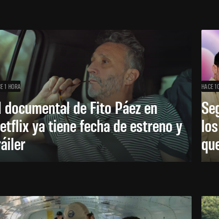
E 1 HORA
HACE 1
l documental de Fito Páez en
Se
etflix ya tiene fecha de estreno y
lo
ráiler
que