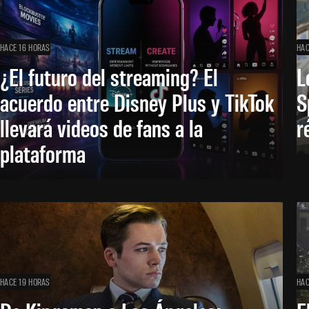
HACE 16 HORAS
HAC
¿El futuro del streaming? El
L
acuerdo entre Disney Plus y TikTok
S
llevará videos de fans a la
r
plataforma
HACE 19 HORAS
HAC