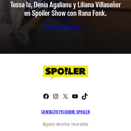
Tessa Ia, Denia Agalianu y Liliana Villaseñor
en Spoiler Show con Rana Fonk.
Ver en Youtube
Facebook
Instagram
X
YouTube
TikTok
CONTACTO
TYC
SOBRE SPOILER
Algunos derechos reservados