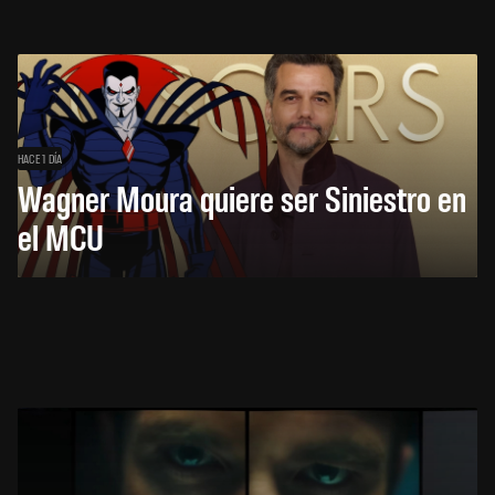
HACE 1 DÍA
Wagner Moura quiere ser Siniestro en
el MCU