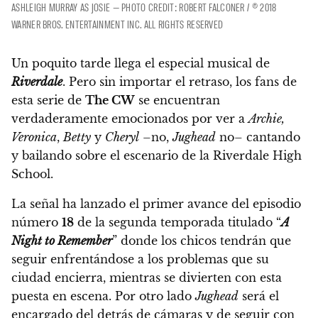
ASHLEIGH MURRAY AS JOSIE — PHOTO CREDIT: ROBERT FALCONER / © 2018
WARNER BROS. ENTERTAINMENT INC. ALL RIGHTS RESERVED
Un poquito tarde llega el especial musical de
Riverdale
. Pero sin importar el retraso,
los fans de
esta serie de
The CW
se encuentran
verdaderamente emocionados por ver a
Archie,
Veronica
,
Betty
y
Cheryl
–no,
Jughead
no– cantando
y bailando
sobre el escenario de la Riverdale High
School.
La señal ha lanzado el primer avance del episodio
número
18
de la segunda temporada titulado “
A
Night to Remember
” donde los chicos tendrán que
seguir enfrentándose a los problemas que su
ciudad encierra, mientras se divierten con esta
puesta en escena.
Por otro lado
Jughead
será el
encargado del detrás de cámaras y de seguir con