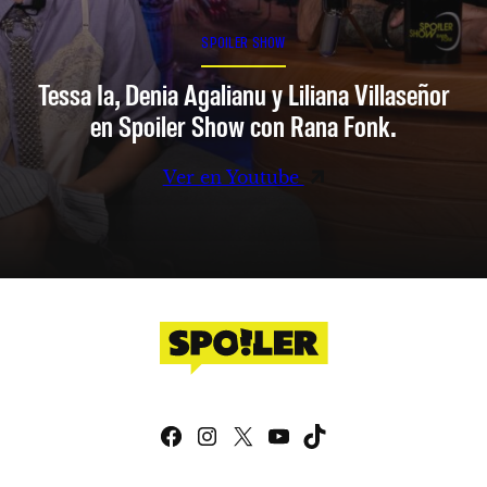
SPOILER SHOW
Tessa Ia, Denia Agalianu y Liliana Villaseñor
en Spoiler Show con Rana Fonk.
Ver en Youtube
Facebook
Instagram
X
YouTube
TikTok