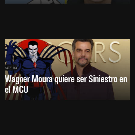
HACE 1 DÍA
Wagner Moura quiere ser Siniestro en
el MCU