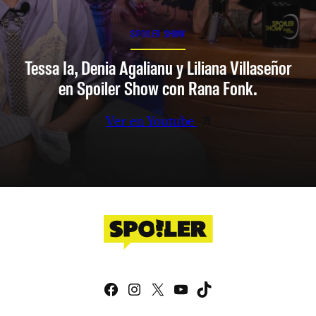
SPOILER SHOW
Tessa Ia, Denia Agalianu y Liliana Villaseñor
en Spoiler Show con Rana Fonk.
Ver en Youtube
Facebook
Instagram
X
YouTube
TikTok