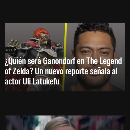
HACE 1 DÍA
¿Quién será Ganondorf en The Legend
of Zelda? Un nuevo reporte señala al
actor Uli Latukefu