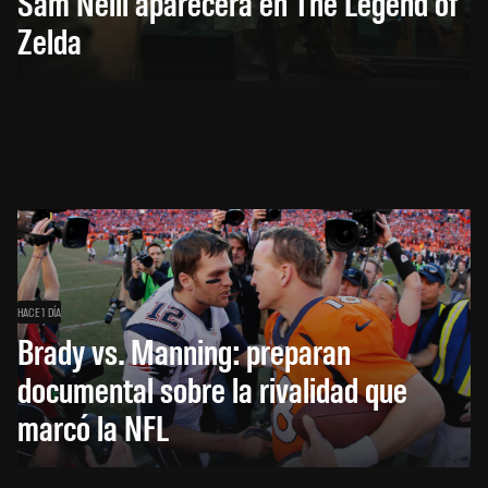
Sam Neill aparecerá en The Legend of
Zelda
HACE 1 DÍA
Brady vs. Manning: preparan
documental sobre la rivalidad que
marcó la NFL