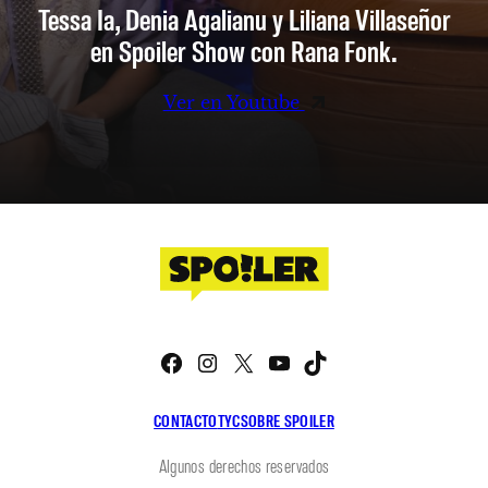
Tessa Ia, Denia Agalianu y Liliana Villaseñor
en Spoiler Show con Rana Fonk.
Ver en Youtube
Facebook
Instagram
X
YouTube
TikTok
CONTACTO
TYC
SOBRE SPOILER
Algunos derechos reservados