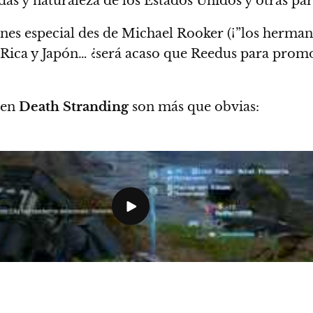
as y naturaleza de los Estados Unidos y otras pa
nes especial des de Michael Rooker (¡”los herman
a Rica y Japón… ¿será acaso que Reedus para promo
 en
Death Stranding
son más que obvias: