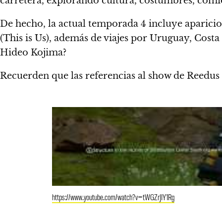
carretera, explorando cultura, costumbres, comid
De hecho, la actual temporada 4 incluye aparicio
(This is Us), además de viajes por Uruguay, Cost
Hideo Kojima?
Recuerden que las referencias al show de Reedus
https://www.youtube.com/watch?v=tWGZrJIY1Rg