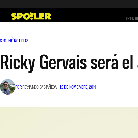
Saltar
al
TREND
contenido
SPOILER
NOTICIAS
Ricky Gervais será el
POR
FERNANDO CASTAÑEDA
–
12 DE NOVIEMBRE, 2019