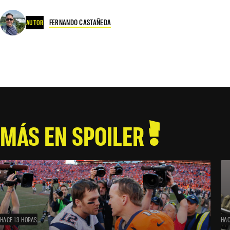
FERNANDO CASTAÑEDA
AUTOR
MÁS EN SPOILER
HACE 13 HORAS
HAC