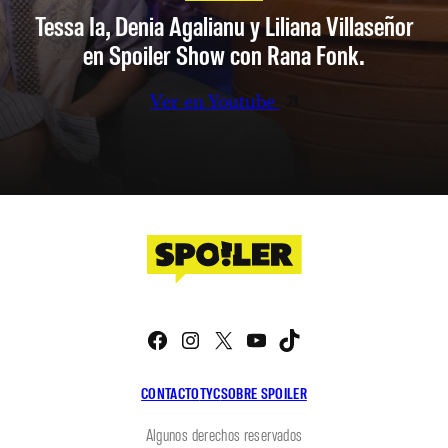
Tessa Ia, Denia Agalianu y Liliana Villaseñor
en Spoiler Show con Rana Fonk.
Ver en Youtube
Facebook
Instagram
X
YouTube
TikTok
CONTACTO
TYC
SOBRE SPOILER
Algunos derechos reservados