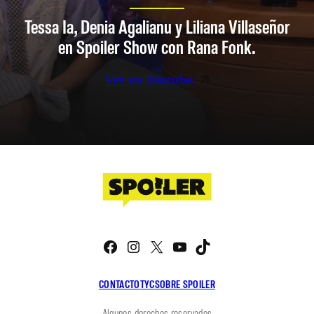
Tessa Ia, Denia Agalianu y Liliana Villaseñor
en Spoiler Show con Rana Fonk.
Ver en Youtube
Facebook
Instagram
X
YouTube
TikTok
CONTACTO
TYC
SOBRE SPOILER
Algunos derechos reservados