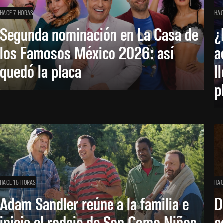
HACE 7 HORAS
HAC
Segunda nominación en La Casa de
¿
los Famosos México 2026: así
a
quedó la placa
l
p
HACE 15 HORAS
HAC
Adam Sandler reúne a la familia e
D
inicia el rodaje de Son Como Niños
c