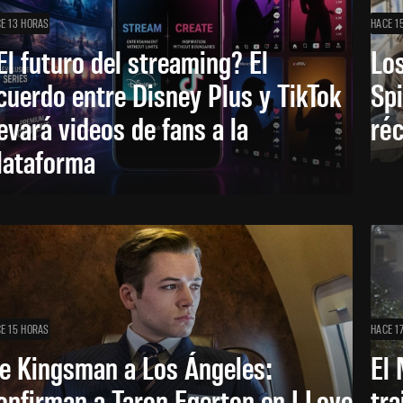
E 13 HORAS
HACE 1
El futuro del streaming? El
Los
cuerdo entre Disney Plus y TikTok
Sp
levará videos de fans a la
réc
lataforma
E 15 HORAS
HACE 1
e Kingsman a Los Ángeles:
El 
onfirman a Taron Egerton en I Love
tra