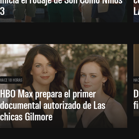
3
L
HACE 18 HORAS
HAC
HBO Max prepara el primer
D
documental autorizado de Las
f
chicas Gilmore