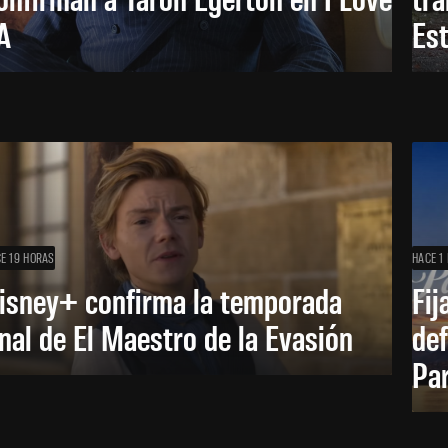
A
Es
E 19 HORAS
HACE 1 
isney+ confirma la temporada
Fij
inal de El Maestro de la Evasión
def
Pa