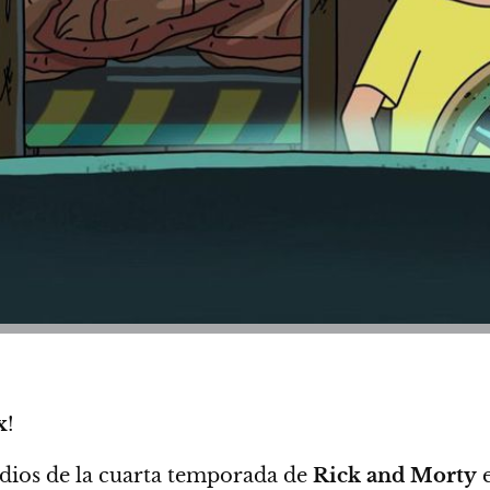
x
!
odios de la cuarta temporada de
Rick and Morty