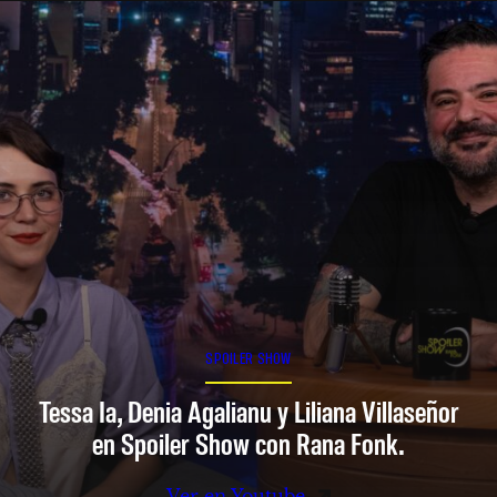
SPOILER SHOW
Tessa Ia, Denia Agalianu y Liliana Villaseñor
en Spoiler Show con Rana Fonk.
Ver en Youtube