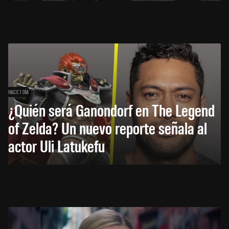
HACE 1 DÍA
¿Quién será Ganondorf en The Legend
of Zelda? Un nuevo reporte señala al
actor Uli Latukefu