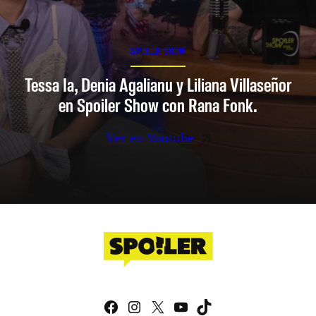
SPOILER SHOW
Tessa Ia, Denia Agalianu y Liliana Villaseñor
en Spoiler Show con Rana Fonk.
Ver en Youtube
Facebook
Instagram
X
YouTube
TikTok