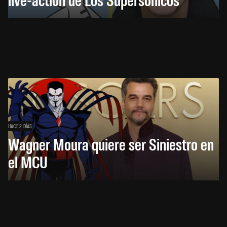
HACE 2 DÍAS
Wagner Moura quiere ser Siniestro en
el MCU