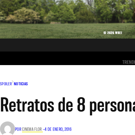
TREND
SPOILER
NOTICIAS
Retratos de 8 person
POR
CINEMA FLOR
–
4 DE ENERO, 2016